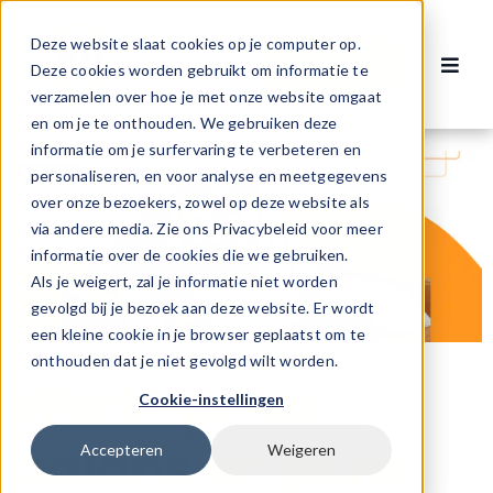
Ga
naar
Deze website slaat cookies op je computer op.
Contact
inhoud
Deze cookies worden gebruikt om informatie te
Toggl
verzamelen over hoe je met onze website omgaat
Navig
Vacatures
en om je te onthouden. We gebruiken deze
informatie om je surfervaring te verbeteren en
personaliseren, en voor analyse en meetgegevens
Voor werknemers
over onze bezoekers, zowel op deze website als
via andere media. Zie ons Privacybeleid voor meer
informatie over de cookies die we gebruiken.
Voor werkgevers
Als je weigert, zal je informatie niet worden
gevolgd bij je bezoek aan deze website. Er wordt
een kleine cookie in je browser geplaatst om te
Over ons
onthouden dat je niet gevolgd wilt worden.
Werk-privé
Cookie-instellingen
balans en jouw
Accepteren
Weigeren