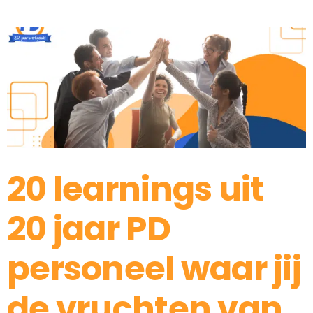
20 learnings uit
20 jaar PD
personeel waar jij
de vruchten van