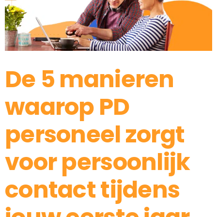
De 5 manieren
waarop PD
personeel zorgt
voor persoonlijk
contact tijdens