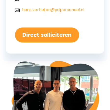
hans.verheijen@pdpersoneel.nl
Direct solliciteren