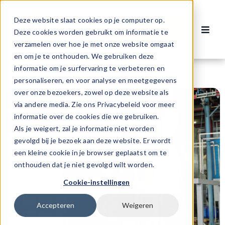
Ga
naar
Deze website slaat cookies op je computer op.
Contact
inhoud
Deze cookies worden gebruikt om informatie te
Toggl
verzamelen over hoe je met onze website omgaat
Navig
Vacatures
en om je te onthouden. We gebruiken deze
informatie om je surfervaring te verbeteren en
personaliseren, en voor analyse en meetgegevens
Voor werknemers
over onze bezoekers, zowel op deze website als
via andere media. Zie ons Privacybeleid voor meer
informatie over de cookies die we gebruiken.
Voor werkgevers
Als je weigert, zal je informatie niet worden
gevolgd bij je bezoek aan deze website. Er wordt
een kleine cookie in je browser geplaatst om te
Over ons
onthouden dat je niet gevolgd wilt worden.
Cookie-instellingen
Accepteren
Weigeren