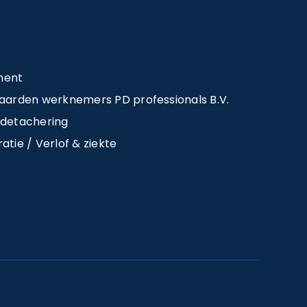
ment
arden werknemers PD professionals B.V.
detachering
atie / Verlof & ziekte