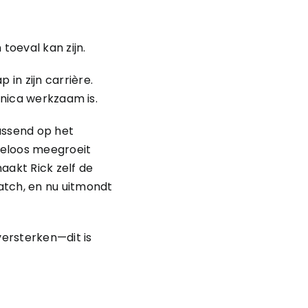
toeval kan zijn.
in zijn carrière.
 Unica werkzaam is.
passend op het
teloos meegroeit
aakt Rick zelf de
atch, en nu uitmondt
versterken—dit is