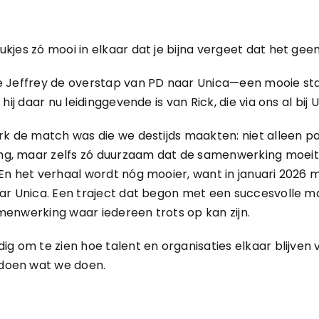
kjes zó mooi in elkaar dat je bijna vergeet dat het geen 
e Jeffrey de overstap van PD naar Unica—een mooie stap 
 hij daar nu leidinggevende is van Rick, die via ons al bij
erk de match was die we destijds maakten: niet alleen 
g, maar zelfs zó duurzaam dat de samenwerking moei
 En het verhaal wordt nóg mooier, want in januari 2026 m
aar Unica. Een traject dat begon met een succesvolle m
menwerking waar iedereen trots op kan zijn.
ig om te zien hoe talent en organisaties elkaar blijven 
doen wat we doen.