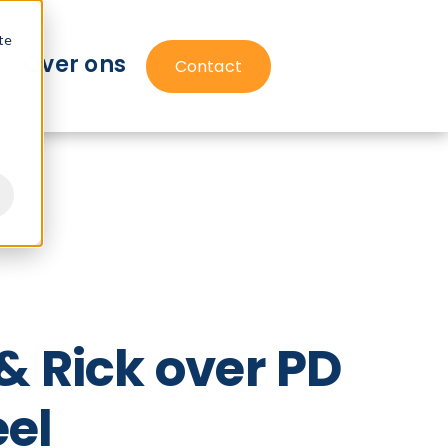
te
s
Over ons
Contact
 & Rick over PD
el