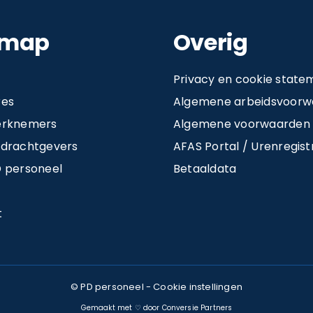
emap
Overig
Privacy en cookie state
res
Algemene arbeidsvoorwa
erknemers
Algemene voorwaarden 
pdrachtgevers
AFAS Portal / Urenregistr
 personeel
Betaaldata
t
© PD personeel -
Cookie instellingen
Gemaakt met ♡ door Conversie Partners