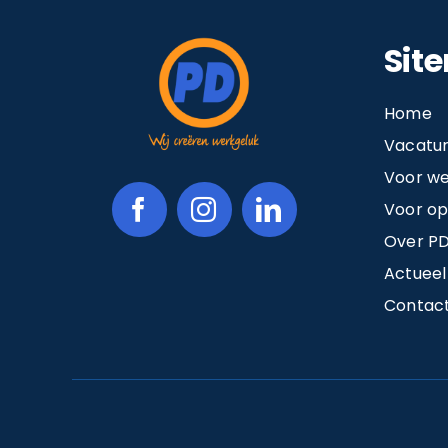
Sit
Home
Vacatu
Voor w
Voor o
Over PD
Actueel
Contac