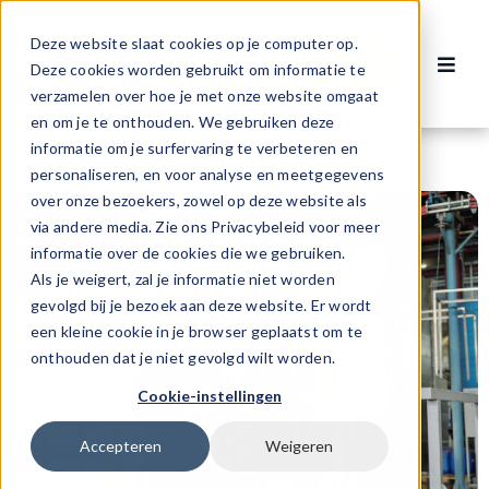
Ga
naar
Deze website slaat cookies op je computer op.
Contact
inhoud
Deze cookies worden gebruikt om informatie te
Toggl
verzamelen over hoe je met onze website omgaat
Navig
Vacatures
en om je te onthouden. We gebruiken deze
informatie om je surfervaring te verbeteren en
personaliseren, en voor analyse en meetgegevens
Voor werknemers
over onze bezoekers, zowel op deze website als
via andere media. Zie ons Privacybeleid voor meer
informatie over de cookies die we gebruiken.
Voor werkgevers
Als je weigert, zal je informatie niet worden
gevolgd bij je bezoek aan deze website. Er wordt
een kleine cookie in je browser geplaatst om te
Over ons
onthouden dat je niet gevolgd wilt worden.
Cookie-instellingen
Accepteren
Weigeren