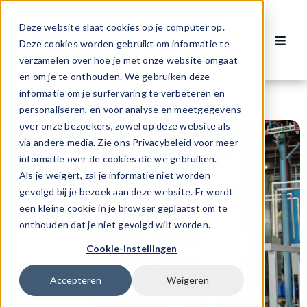
Ga
naar
Deze website slaat cookies op je computer op.
Contact
inhoud
Deze cookies worden gebruikt om informatie te
Toggl
verzamelen over hoe je met onze website omgaat
Navig
Vacatures
en om je te onthouden. We gebruiken deze
informatie om je surfervaring te verbeteren en
personaliseren, en voor analyse en meetgegevens
Voor werknemers
over onze bezoekers, zowel op deze website als
via andere media. Zie ons Privacybeleid voor meer
informatie over de cookies die we gebruiken.
Voor werkgevers
Als je weigert, zal je informatie niet worden
gevolgd bij je bezoek aan deze website. Er wordt
een kleine cookie in je browser geplaatst om te
Over ons
onthouden dat je niet gevolgd wilt worden.
Cookie-instellingen
Accepteren
Weigeren