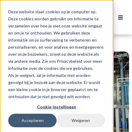
Ga
naar
Deze website slaat cookies op je computer op.
Contact
inhoud
Deze cookies worden gebruikt om informatie te
Toggl
verzamelen over hoe je met onze website omgaat
Navig
Vacatures
en om je te onthouden. We gebruiken deze
informatie om je surfervaring te verbeteren en
personaliseren, en voor analyse en meetgegevens
Voor werknemers
over onze bezoekers, zowel op deze website als
via andere media. Zie ons Privacybeleid voor meer
informatie over de cookies die we gebruiken.
Voor werkgevers
Als je weigert, zal je informatie niet worden
gevolgd bij je bezoek aan deze website. Er wordt
een kleine cookie in je browser geplaatst om te
Over ons
onthouden dat je niet gevolgd wilt worden.
Cookie-instellingen
Accepteren
Weigeren