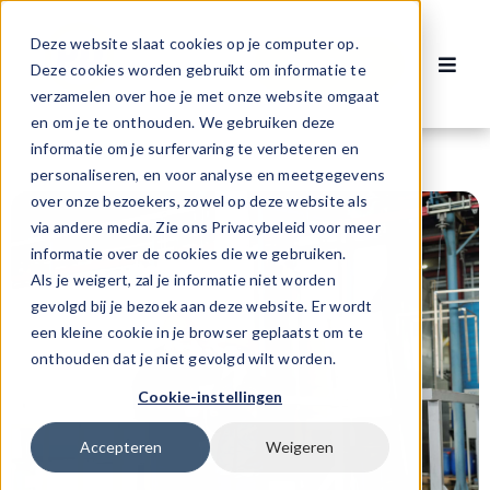
Ga
naar
Deze website slaat cookies op je computer op.
Contact
inhoud
Deze cookies worden gebruikt om informatie te
Toggl
verzamelen over hoe je met onze website omgaat
Navig
Vacatures
en om je te onthouden. We gebruiken deze
informatie om je surfervaring te verbeteren en
personaliseren, en voor analyse en meetgegevens
Voor werknemers
over onze bezoekers, zowel op deze website als
via andere media. Zie ons Privacybeleid voor meer
informatie over de cookies die we gebruiken.
Voor werkgevers
Als je weigert, zal je informatie niet worden
gevolgd bij je bezoek aan deze website. Er wordt
een kleine cookie in je browser geplaatst om te
Over ons
onthouden dat je niet gevolgd wilt worden.
Cookie-instellingen
Accepteren
Weigeren