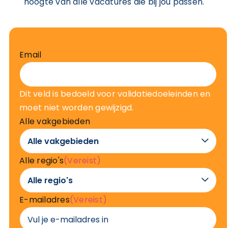
hoogte van alle vacatures die bij jou passen.
Email
Dit veld is bedoeld voor validatiedoeleinden en
moet niet worden gewijzigd.
Alle vakgebieden

Alle regio's
(Vereist)

E-mailadres
(Vereist)