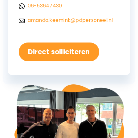
06-53647430
amanda.keemink@pdpersoneel.nl
Direct solliciteren