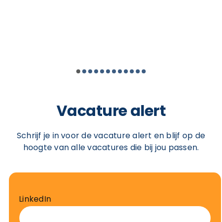
Werkgever:
Arplas
Lees meer
Functie:
Serviceverantwoordelijke &
Werkgever:
SDR
Lees meer
Lees meer
Onderhoudsmonteur
Lees meer
Werkgever:
Unica Fire Safety
Lees meer
Lees meer
Vacature alert
Schrijf je in voor de vacature alert en blijf op de
hoogte van alle vacatures die bij jou passen.
LinkedIn