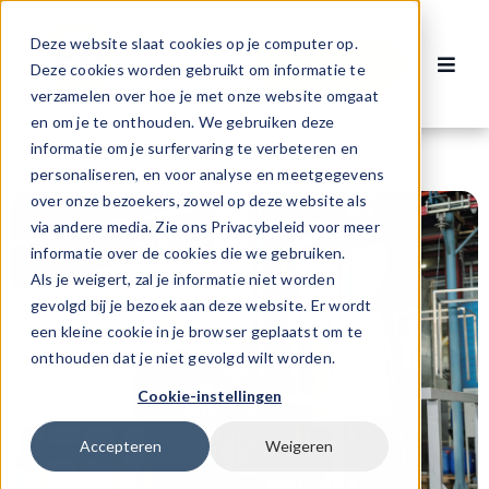
Ga
naar
Deze website slaat cookies op je computer op.
Contact
inhoud
Deze cookies worden gebruikt om informatie te
Toggl
verzamelen over hoe je met onze website omgaat
Navig
Vacatures
en om je te onthouden. We gebruiken deze
informatie om je surfervaring te verbeteren en
personaliseren, en voor analyse en meetgegevens
Voor werknemers
over onze bezoekers, zowel op deze website als
via andere media. Zie ons Privacybeleid voor meer
informatie over de cookies die we gebruiken.
Voor werkgevers
Als je weigert, zal je informatie niet worden
gevolgd bij je bezoek aan deze website. Er wordt
een kleine cookie in je browser geplaatst om te
Over ons
onthouden dat je niet gevolgd wilt worden.
Cookie-instellingen
Accepteren
Weigeren