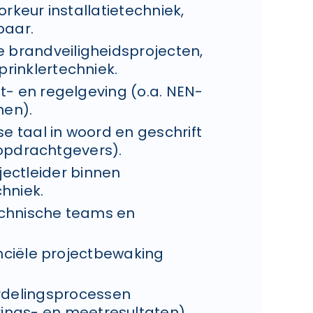
rkeur installatietechniek,
baar.
 brandveiligheidsprojecten,
prinklertechniek.
t- en regelgeving (o.a. NEN-
nen).
e taal in woord en geschrift
 opdrachtgevers).
jectleider binnen
chniek.
echnische teams en
nciële projectbewaking
rdelingsprocessen
rings- en meetresultaten).