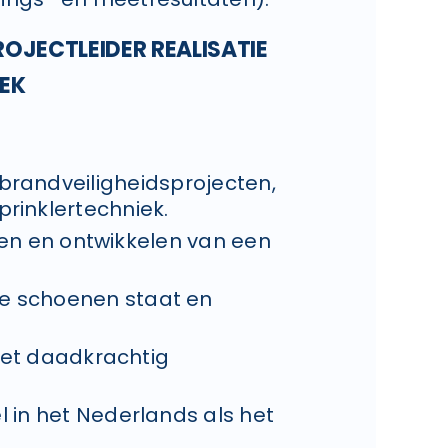
PROJECTLEIDER REALISATIE
IEK
brandveiligheidsprojecten,
prinklertechniek.
hen en ontwikkelen van een
 de schoenen staat en
met daadkrachtig
l in het Nederlands als het