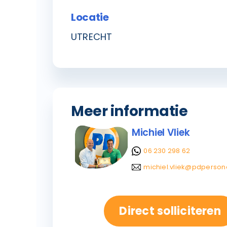
Locatie
UTRECHT
Meer informatie
Michiel Vliek
06 230 298 62
michiel.vliek@pdpersone
Direct solliciteren