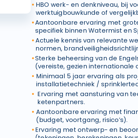
HBO werk- en denkniveau, bij voo
werktuigbouwkunde of vergelijk
Aantoonbare ervaring met grote
specifiek binnen Watermist en S
Actuele kennis van relevante we
normen, brandveiligheidsrichtlij
Sterke beheersing van de Engels
(vereiste, gezien internationale
Minimaal 5 jaar ervaring als pro
installatietechniek / sprinklerte
Ervaring met aansturing van t
ketenpartners.
Aantoonbare ervaring met fina
(budget, voortgang, risico’s).
Ervaring met ontwerp- en beoo
(tekeningen, berekeningen, keu