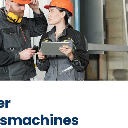
er
gsmachines