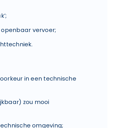
k’;
 openbaar vervoer;
chttechniek.
voorkeur in een technische
ijkbaar) zou mooi
 technische omgeving;