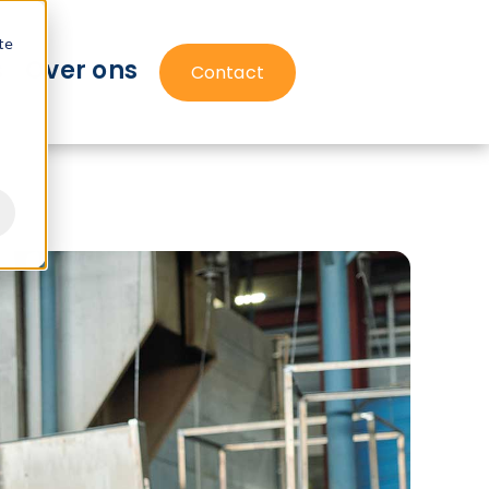
te
s
Over ons
Contact