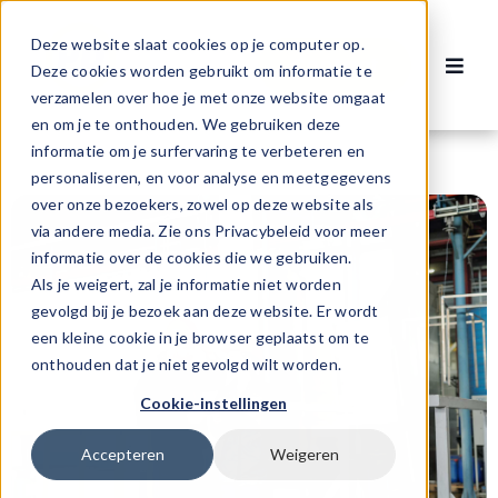
Ga
naar
Deze website slaat cookies op je computer op.
Contact
inhoud
Deze cookies worden gebruikt om informatie te
Toggl
verzamelen over hoe je met onze website omgaat
Navig
Vacatures
en om je te onthouden. We gebruiken deze
informatie om je surfervaring te verbeteren en
personaliseren, en voor analyse en meetgegevens
Voor werknemers
over onze bezoekers, zowel op deze website als
via andere media. Zie ons Privacybeleid voor meer
informatie over de cookies die we gebruiken.
Voor werkgevers
Als je weigert, zal je informatie niet worden
gevolgd bij je bezoek aan deze website. Er wordt
een kleine cookie in je browser geplaatst om te
Over ons
onthouden dat je niet gevolgd wilt worden.
Cookie-instellingen
Accepteren
Weigeren