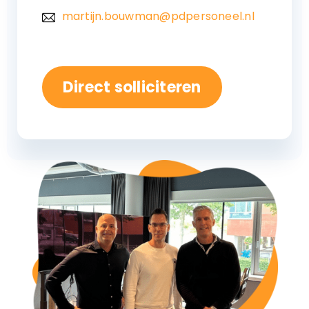
martijn.bouwman@pdpersoneel.nl
Direct solliciteren