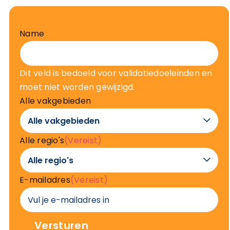
Name
Dit veld is bedoeld voor validatiedoeleinden en
moet niet worden gewijzigd.
Alle vakgebieden

Alle regio's
(Vereist)

E-mailadres
(Vereist)
Versturen