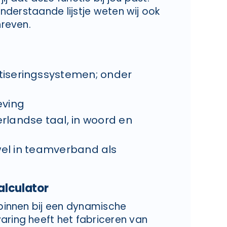
 onderstaande lijstje weten wij ook
hreven.
iseringssystemen; onder
eving
landse taal, in woord en
owel in teamverband als
alculator
 binnen bij een dynamische
aring heeft het fabriceren van