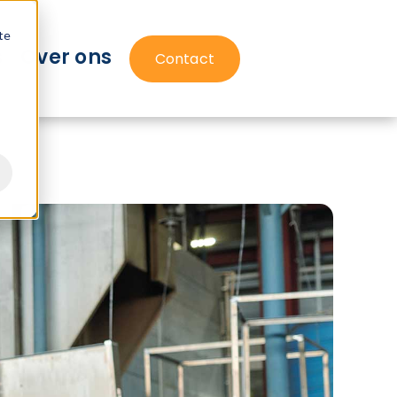
te
s
Over ons
Contact