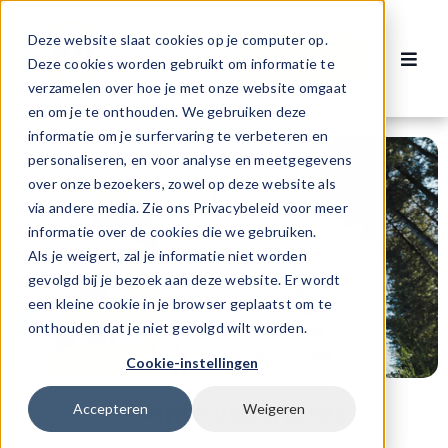
Ga
naar
Deze website slaat cookies op je computer op.
Contact
inhoud
Deze cookies worden gebruikt om informatie te
Toggl
verzamelen over hoe je met onze website omgaat
Navig
Vacatures
en om je te onthouden. We gebruiken deze
informatie om je surfervaring te verbeteren en
personaliseren, en voor analyse en meetgegevens
Voor werknemers
over onze bezoekers, zowel op deze website als
via andere media. Zie ons Privacybeleid voor meer
informatie over de cookies die we gebruiken.
Voor werkgevers
Als je weigert, zal je informatie niet worden
gevolgd bij je bezoek aan deze website. Er wordt
een kleine cookie in je browser geplaatst om te
Over ons
onthouden dat je niet gevolgd wilt worden.
Cookie-instellingen
Recente vacatures
Accepteren
Weigeren