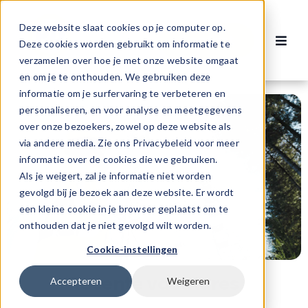
Ga
naar
Deze website slaat cookies op je computer op.
Contact
inhoud
Deze cookies worden gebruikt om informatie te
Toggl
verzamelen over hoe je met onze website omgaat
Navig
Vacatures
en om je te onthouden. We gebruiken deze
informatie om je surfervaring te verbeteren en
personaliseren, en voor analyse en meetgegevens
Voor werknemers
over onze bezoekers, zowel op deze website als
via andere media. Zie ons Privacybeleid voor meer
informatie over de cookies die we gebruiken.
Voor werkgevers
Als je weigert, zal je informatie niet worden
gevolgd bij je bezoek aan deze website. Er wordt
een kleine cookie in je browser geplaatst om te
Over ons
onthouden dat je niet gevolgd wilt worden.
Cookie-instellingen
Recente vacatures
Accepteren
Weigeren