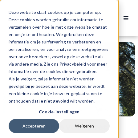
Ga
naar
Deze website slaat cookies op je computer op.
Contact
inhoud
Deze cookies worden gebruikt om informatie te
Toggl
verzamelen over hoe je met onze website omgaat
Navig
Vacatures
en om je te onthouden. We gebruiken deze
informatie om je surfervaring te verbeteren en
personaliseren, en voor analyse en meetgegevens
Voor werknemers
over onze bezoekers, zowel op deze website als
via andere media. Zie ons Privacybeleid voor meer
informatie over de cookies die we gebruiken.
Voor werkgevers
Als je weigert, zal je informatie niet worden
gevolgd bij je bezoek aan deze website. Er wordt
een kleine cookie in je browser geplaatst om te
Over ons
onthouden dat je niet gevolgd wilt worden.
Cookie-instellingen
Recente vacatures
Accepteren
Weigeren