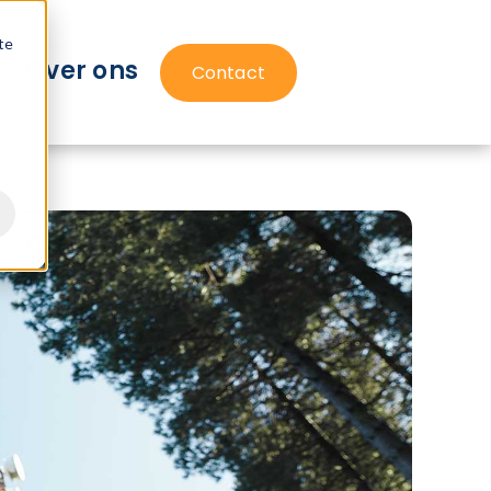
te
s
Over ons
Contact