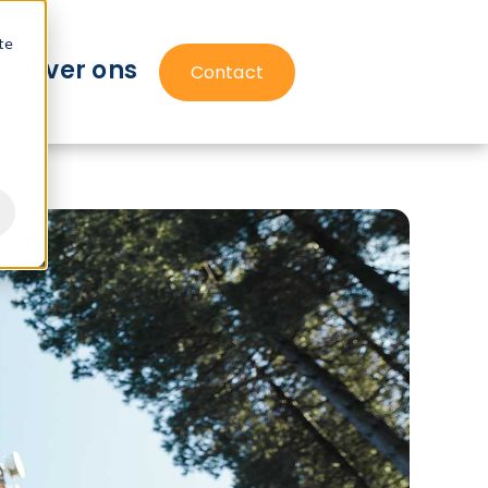
te
s
Over ons
Contact