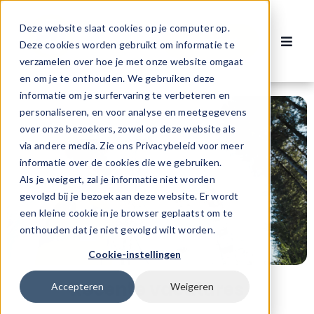
Ga
naar
Deze website slaat cookies op je computer op.
Contact
inhoud
Deze cookies worden gebruikt om informatie te
Toggl
verzamelen over hoe je met onze website omgaat
Navig
Vacatures
en om je te onthouden. We gebruiken deze
informatie om je surfervaring te verbeteren en
personaliseren, en voor analyse en meetgegevens
Voor werknemers
over onze bezoekers, zowel op deze website als
via andere media. Zie ons Privacybeleid voor meer
informatie over de cookies die we gebruiken.
Voor werkgevers
Als je weigert, zal je informatie niet worden
gevolgd bij je bezoek aan deze website. Er wordt
een kleine cookie in je browser geplaatst om te
Over ons
onthouden dat je niet gevolgd wilt worden.
Cookie-instellingen
Recente vacatures
Accepteren
Weigeren