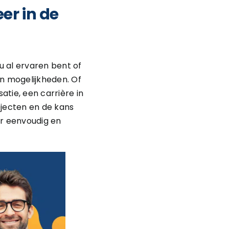
er in de
nu al ervaren bent of
an mogelijkheden. Of
atie, een carrière in
ojecten en de kans
er eenvoudig en