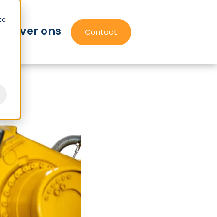
te
s
Over ons
Contact