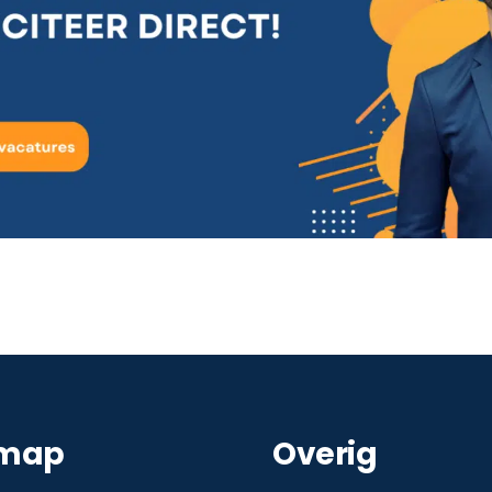
emap
Overig