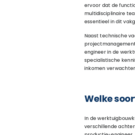
ervoor dat de funct
multidisciplinaire t
essentieel in dit vak
Naast technische va
projectmanagementva
engineer in de werkt
specialistische kenn
inkomen verwachten,
Welke soort
In de werktuigbouwku
verschillende achter
productie-engineer, 