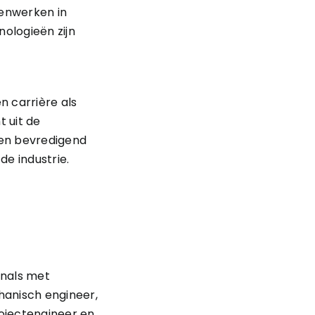
menwerken in
ologieën zijn
 carrière als
t uit de
een bevredigend
e industrie.
onals met
hanisch engineer,
rojectengineer en