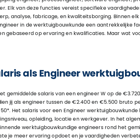
. Elk van deze functies vereist specifieke vaardighede
p, analyse, fabricage, en kwaliteitsborging. Binnen elk 
engineer in de werktuigbouwkunde een aantrekkelijke fact
 gebaseerd op ervaring en kwalificaties. Maar wat voor
 salaris als Engineer werktuig
het gemiddelde salaris van een engineer W op de €3.72
dien jij als engineer tussen de €2.400 en €5.500 bruto
50*. Het salaris voor een Engineer werktuigbouwkunde 
ingsniveau, opleiding, locatie en werkgever. In het alge
eginnende werktuigbouwkundige engineers rond het gem
te je meer ervaring opdoet en je vaardigheden verbete