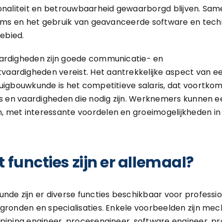
ionaliteit en betrouwbaarheid gewaarborgd blijven. Sa
eams en het gebruik van geavanceerde software en techn
gebied.
ardigheden zijn goede communicatie- en
ardigheden vereist. Het aantrekkelijke aspect van een
uigbouwkunde is het competitieve salaris, dat voortkom
is en vaardigheden die nodig zijn. Werknemers kunnen 
 met interessante voordelen en groeimogelijkheden in d
 functies zijn er allemaal?
nde zijn er diverse functies beschikbaar voor professi
gronden en specialisaties. Enkele voorbeelden zijn mec
piping engineer, procesengineer, software engineer, p