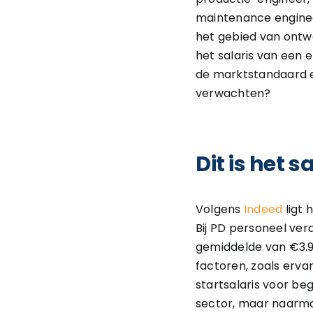
maintenance engineer
het gebied van ontwer
het salaris van een 
de marktstandaard en
verwachten?
Dit is het
Volgens
Indeed
ligt 
Bij PD personeel ver
gemiddelde van €3.9
factoren, zoals ervar
startsalaris voor b
sector, maar naarma