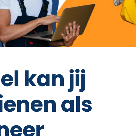
l kan jij
ienen als
neer