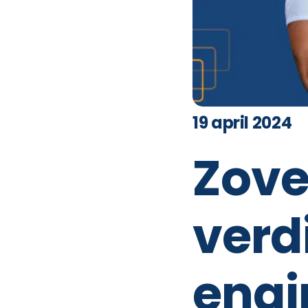
19 april 2024
Zovee
verd
engi