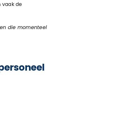
n vaak de
omen die momenteel
 personeel