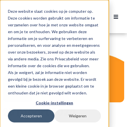
Ga
naar
Deze website slaat cookies op je computer op.
Contact
inhoud
Deze cookies worden gebruikt om informatie te
Toggl
verzamelen over hoe je met onze website omgaat
Navig
Vacatures
en om je te onthouden. We gebruiken deze
informatie om je surfervaring te verbeteren en
personaliseren, en voor analyse en meetgegevens
Voor werknemers
over onze bezoekers, zowel op deze website als
via andere media. Zie ons Privacybeleid voor meer
informatie over de cookies die we gebruiken.
Voor werkgevers
Als je weigert, zal je informatie niet worden
gevolgd bij je bezoek aan deze website. Er wordt
een kleine cookie in je browser geplaatst om te
Over ons
onthouden dat je niet gevolgd wilt worden.
Cookie-instellingen
28 maart 2024
Accepteren
Weigeren