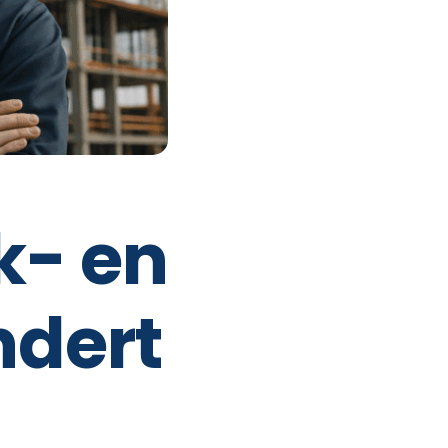
k- en
ndert