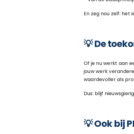
En zeg nou zelf: het i
💡 De toek
Of je nu werkt aan e
jouw werk veranderen.
waardevoller als pro
Dus: blijf nieuwsgieri
💡 Ook bij 