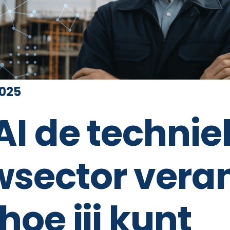
2025
AI de technie
sector vera
hoe jij kunt