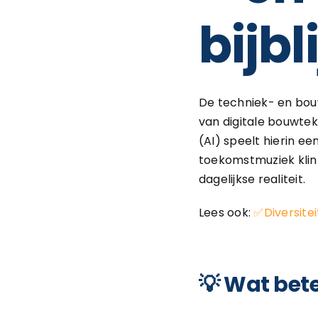
bijbl
De techniek- en bou
van digitale bouwte
(AI) speelt hierin e
toekomstmuziek klink
dagelijkse realiteit.
Lees ook:
✅Diversitei
💡 Wat bete