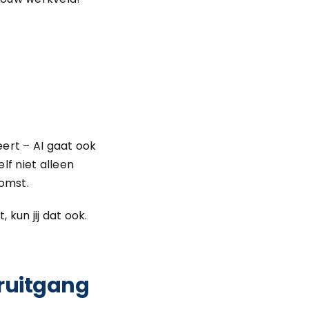
eert – AI gaat ook
lf niet alleen
komst.
 kun jij dat ook.
oruitgang