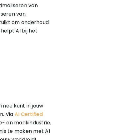
timaliseren van
yseren van
bruikt om onderhoud
elpt AI bij het
ermee kunt in jouw
n. Via
AI Certified
ie- en maakindustrie.
nis te maken met AI
 jouw werkveld!