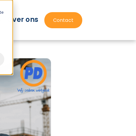
te
s
Over ons
Contact