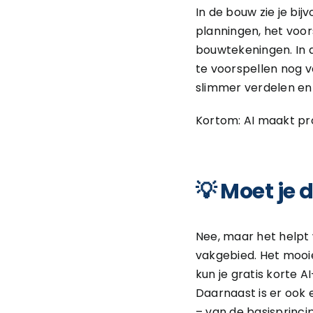
In de bouw zie je bi
planningen, het voo
bouwtekeningen. In d
te voorspellen nog v
slimmer verdelen en
Kortom: AI maakt pro
💡 Moet je
Nee, maar het helpt 
vakgebied. Het mooie
kun je gratis korte A
Daarnaast is er ook
– van de basisprincip