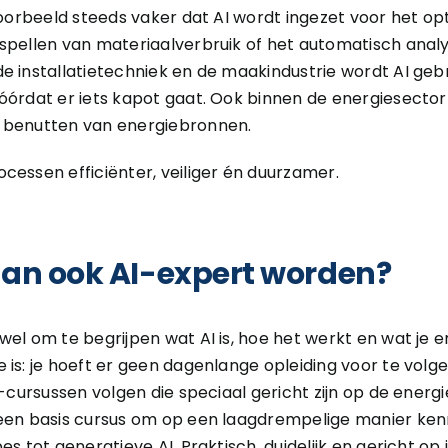
jvoorbeeld steeds vaker dat AI wordt ingezet voor het op
rspellen van materiaalverbruik of het automatisch anal
e installatietechniek en de maakindustrie wordt AI ge
óórdat er iets kapot gaat. Ook binnen de energiesector h
 benutten van energiebronnen.
cessen efficiënter, veiliger én duurzamer.
 dan ook AI-expert worden?
wel om te begrijpen wat AI is, hoe het werkt en wat je 
 is: je hoeft er geen dagenlange opleiding voor te volge
I-cursussen volgen die speciaal gericht zijn op de energ
 een basis cursus om op een laagdrempelige manier ken
es tot generatieve AI. Praktisch, duidelijk en gericht op