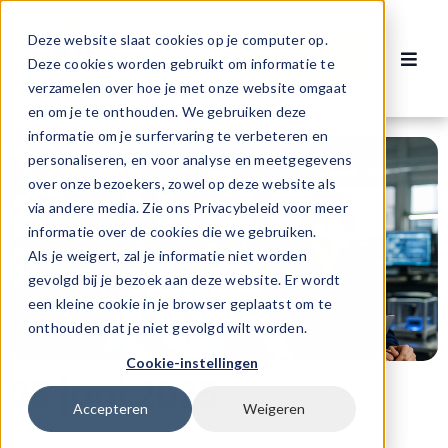
Ga
naar
Deze website slaat cookies op je computer op.
Contact
inhoud
Deze cookies worden gebruikt om informatie te
Toggl
verzamelen over hoe je met onze website omgaat
Navig
Vacatures
en om je te onthouden. We gebruiken deze
informatie om je surfervaring te verbeteren en
personaliseren, en voor analyse en meetgegevens
Voor werknemers
over onze bezoekers, zowel op deze website als
via andere media. Zie ons Privacybeleid voor meer
informatie over de cookies die we gebruiken.
Voor werkgevers
Als je weigert, zal je informatie niet worden
gevolgd bij je bezoek aan deze website. Er wordt
een kleine cookie in je browser geplaatst om te
Over ons
onthouden dat je niet gevolgd wilt worden.
Cookie-instellingen
26 juni 2025
Accepteren
Weigeren