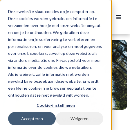
Ga
naar
Deze website slaat cookies op je computer op.
Contact
inhoud
Deze cookies worden gebruikt om informatie te
Toggl
verzamelen over hoe je met onze website omgaat
Navig
Vacatures
en om je te onthouden. We gebruiken deze
informatie om je surfervaring te verbeteren en
personaliseren, en voor analyse en meetgegevens
Voor werknemers
over onze bezoekers, zowel op deze website als
via andere media. Zie ons Privacybeleid voor meer
informatie over de cookies die we gebruiken.
Voor werkgevers
Als je weigert, zal je informatie niet worden
gevolgd bij je bezoek aan deze website. Er wordt
een kleine cookie in je browser geplaatst om te
Over ons
onthouden dat je niet gevolgd wilt worden.
Cookie-instellingen
Recente vacatures
Accepteren
Weigeren