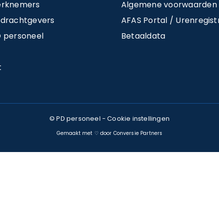
erknemers
Algemene voorwaarden 
pdrachtgevers
AFAS Portal / Urenregistr
 personeel
Betaaldata
t
© PD personeel -
Cookie instellingen
Gemaakt met ♡ door Conversie Partners