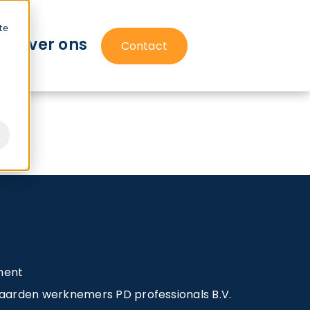
te
s
Over ons
Contact
ment
arden werknemers PD professionals B.V.