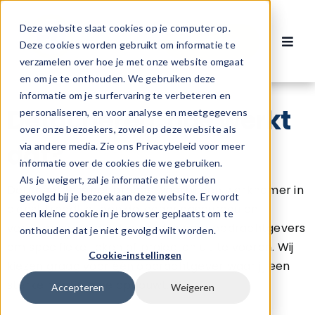
Ga
naar
Deze website slaat cookies op je computer op.
Contact
inhoud
Deze cookies worden gebruikt om informatie te
Toggl
verzamelen over hoe je met onze website omgaat
Navig
Vacatures
en om je te onthouden. We gebruiken deze
informatie om je surfervaring te verbeteren en
Detacheren: hoe werkt
personaliseren, en voor analyse en meetgegevens
Voor werknemers
over onze bezoekers, zowel op deze website als
dat?
via andere media. Zie ons Privacybeleid voor meer
informatie over de cookies die we gebruiken.
Voor werkgevers
Als je weigert, zal je informatie niet worden
Detacheren is het proces waarbij een werknemer in
gevolgd bij je bezoek aan deze website. Er wordt
dienst treedt bij een detacheringsbureau en
een kleine cookie in je browser geplaatst om te
Over ons
vervolgens wordt uitgezonden naar opdrachtgevers
onthouden dat je niet gevolgd wilt worden.
om specifieke taken of projecten uit te voeren. Wij
Cookie-instellingen
kiezen graag voor één opdrachtgever waar jij een
sterke relatie mee opbouwt.
Accepteren
Weigeren