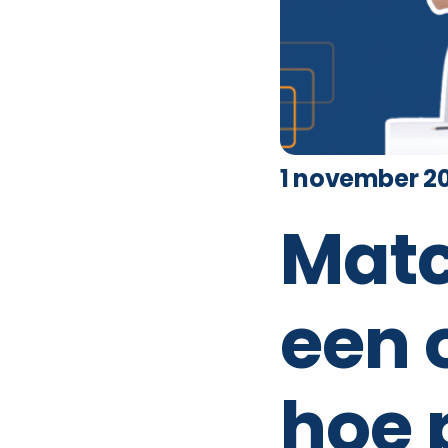
1 november 2
Matc
een 
hoe 