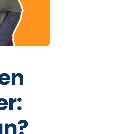
 en
r:
an?