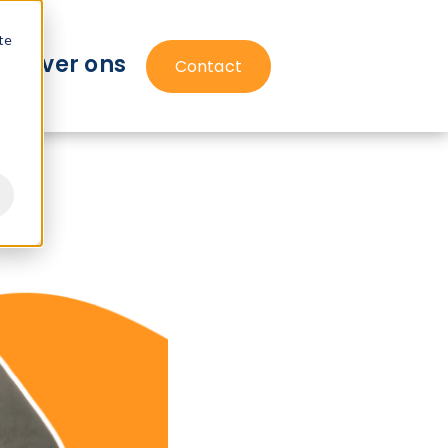
te
s
Over ons
Contact