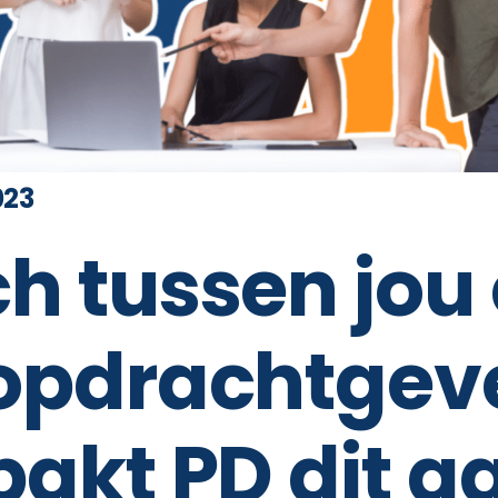
023
h tussen jou
opdrachtgeve
pakt PD dit a