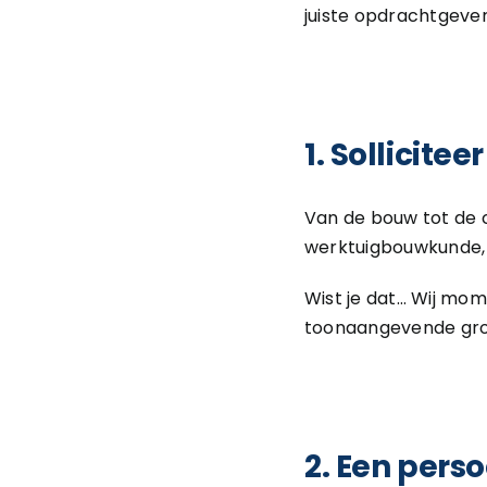
juiste opdrachtgeve
1. Sollicite
Van de bouw tot de c
werktuigbouwkunde, w
Wist je dat… Wij mo
toonaangevende grot
2. Een pers