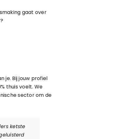
ismaking gaat over
t?
je. Bij jouw profiel
% thuis voelt. We
hnische sector om de
ers ketste
geluisterd