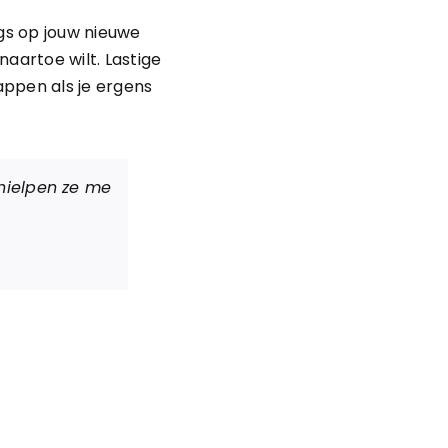
gs op jouw nieuwe
naartoe wilt. Lastige
appen als je ergens
hielpen ze me