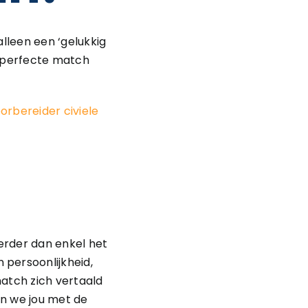
lleen een ‘gelukkig
e perfecte match
orbereider civiele
erder dan enkel het
persoonlijkheid,
match zich vertaald
en we jou met de